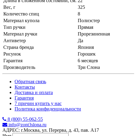
Длина в сложенном состоянии, см.
22
Вес, г
325
Количество спиц
8
Материал купола
Полиэстер
Тип ручки
Прямая
Материал ручки
Прорезиненная
Антиветер
Да
Страна бренда
Япония
Рисунок
Горошек
Гарантия
6 месяцев
Производитель
Три Слона
Обратная связь
Контакты
Доставка и оплата
Гарантия
7 причин купить у нас
Политика конфиденциальности
8 (800) 55-062-55
info@zont3slona.ru
АДРЕС: г.Москва, ул. Перерва, д. 43, пав. А17
Имя