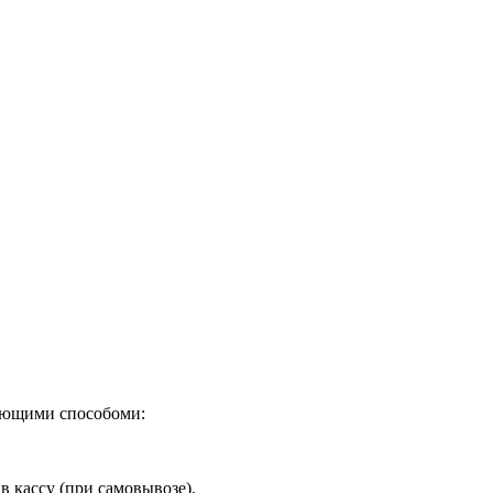
дующими способоми:
в кассу (при самовывозе).